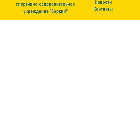
Новости
спортивно-оздоровительное
Контакты
учреждение "Зоркий"