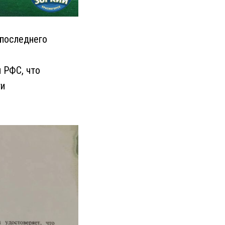
 последнего
 РФС, что
ги