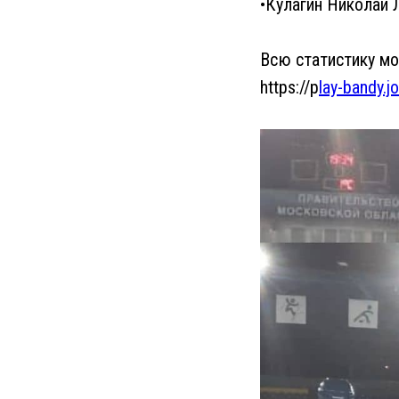
•Кулагин Николай
Всю статистику м
https://p
lay-bandy.j