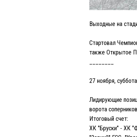
Выходные на стад
Стартовал Чемпион
также Открытое Пе
________
27 ноября, суббота
Лидирующие позиции
ворота соперников
Итоговый счет:
ХК "Бруски" - ХК "