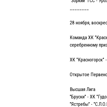
"Зоркий" ГСС -"Урож
________
28 ноября, воскре
Команда ХК "Красн
серебренному приз
ХК "Красногорск" - 
Открытое Первенс
Высшая Лига
"Бруски" - ХК "Гудок
"Ястребы" - "С.Л.О.