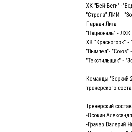
ХК "Бей-Беги" -"Во
"Стрела" ЛИИ - "Зо
Первая Лига
"Националь" - ЛХК 
ХК "Красногорк" - 
"Вымпел"- "Союз" -
"Текстильщик" - "З
Команды "Зоркий 2
тренерского соста
Тренерский состав
•Осокин Александр
•Грачев Валерий Н