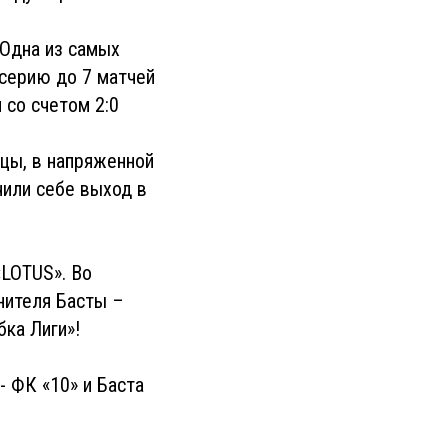
 Одна из самых
серию до 7 матчей
 со счетом 2:0
ицы, в напряженной
чили себе выход в
«LOTUS». Во
нителя Басты –
бка Лиги»!
- ФК «10» и Баста