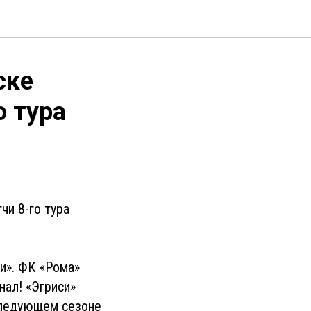
ске
 тура
чи 8-го тура
и». ФК «Рома»
нал! «Эгриси»
 следующем сезоне