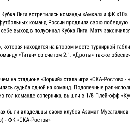
Кубка Лиги встретились команды «Амкал» и ФК «10».
футбольных команд России продлила свою победную 
 себе выход в полуфинал Кубка Лиги. Матч закончился
 которая находится на втором месте турнирной табл
оманду «Титан» со счетом 2:1. «Дроты» также обеспе
м на стадионе «Зоркий» стала игра «СКА-Ростов» - 
лась судьба одной из команд. Подопечные рэп-испол
ив гол команде соперника, вышли в 1/8 Плей-офф «Ку
чах были владельцы своих клубов Азамат Мусагалиев 
о) - ФК «СКА-Ростов»