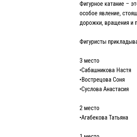
Фигурное катание – э
особое явление, стоящ
дорожки, вращения и 
Фигуристы прикладыва
3 место
•Сабашникова Настя
•Вострецова Соня
•Суслова Анастасия
2 место
•Агабекова Татьяна
1 место