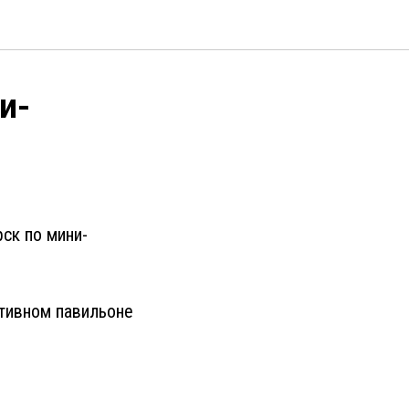
и-
ск по мини-
ртивном павильоне