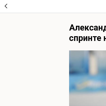
Александ
спринте 