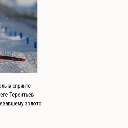
ль в спринте
беге Терентьев
оевавшему золото,