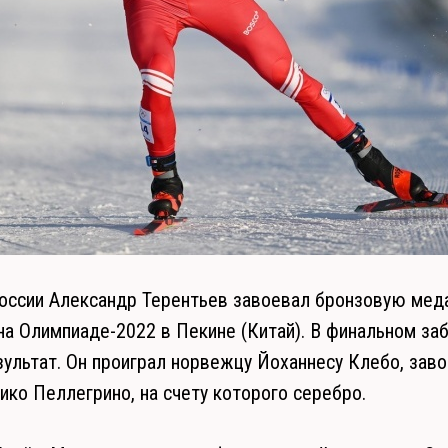
оссии Александр Терентьев завоевал бронзовую меда
а Олимпиаде-2022 в Пекине (Китай). В финальном за
зультат. Он проиграл норвежцу Йоханнесу Клебо, зав
ико Пеллегрино, на счету которого серебро.