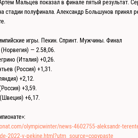
Артём Мальцев показал в финале пятый результат. Се
а стадии полуфинала. Александр Большунов принял р
е.
мпийские игры. Пекин. Спринт. Мужчины. Финал
(Норвегия) — 2.58,06.
грино (Италия) +0,26.
тьев (Россия) +1,31.
яндия) +2,12.
Россия) +3,59.
(Швеция) +6,17.
пионате»:
onat.com/olympicwinter/news-4602755-aleksandr-terent
iade-2022-v-pekine.html?utm_source=copypaste