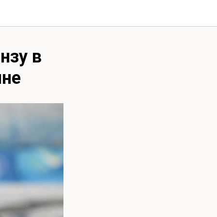
нзу в
ине