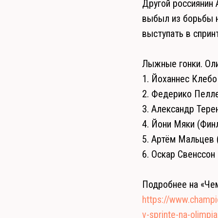
Другой россиянин 
выбыл из борьбы н
выступать в спринт
Лыжные гонки. Оли
1. Йоханнес Клебо 
2. Федерико Пелле
3. Александр Терен
4. Йони Мяки (Финл
5. Артём Мальцев (
6. Оскар Свенссон 
Подробнее на «Чем
https://www.champi
v-sprinte-na-olimp