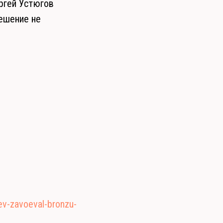
ргей Устюгов
ешение не
ev-zavoeval-bronzu-