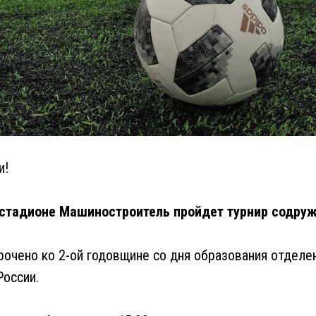
и!
а стадионе Машиностроитель пройдет турнир содруж
очено ко 2-ой годовщине со дня образования отделе
оссии.