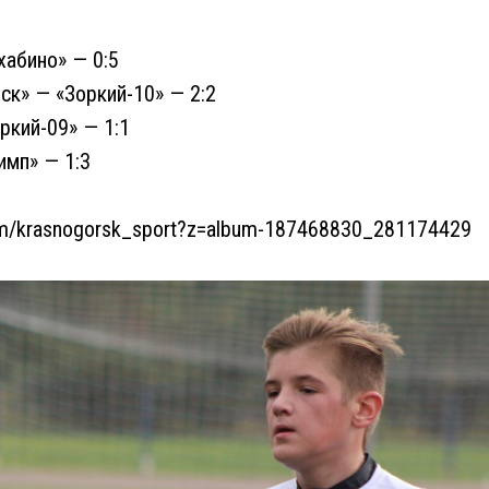
хабино» — 0:5
ск» — «Зоркий-10» — 2:2
ркий-09» — 1:1
имп» — 1:3
com/krasnogorsk_sport?z=album-187468830_281174429