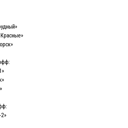
:
рудный»
 Красные»
горск»
офф:
1»
к»
»
фф:
-2»