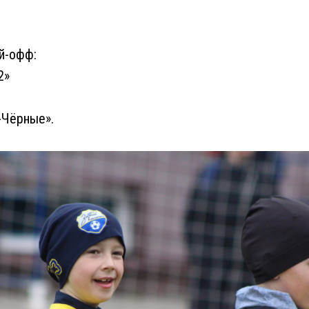
й-офф:
2»
-Чёрные».