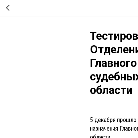
Тестиров
Отделени
Главног
судебных
области
5 декабря прошло
назначения Главн
области.