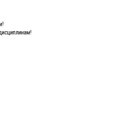
и!
дисциплинам!