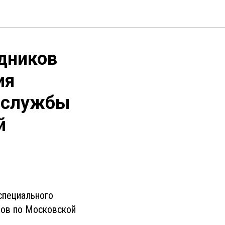
дников
ия
й службы
й
специального
вов по Московской