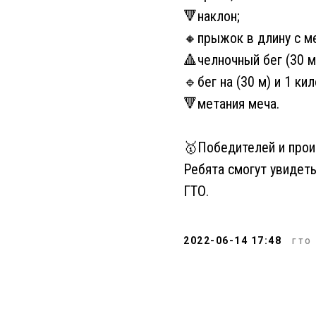
🔻наклон;
🔸прыжок в длину с м
🔺челночный бег (30 м
🔹бег на (30 м) и 1 ки
🔻метания меча.
🥇Победителей и прои
Ребята смогут увидеть
ГТО.
2022-06-14 17:48
ГТО