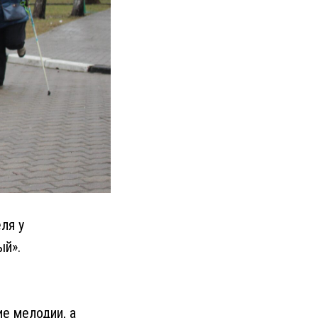
ля у
ый».
е мелодии, а