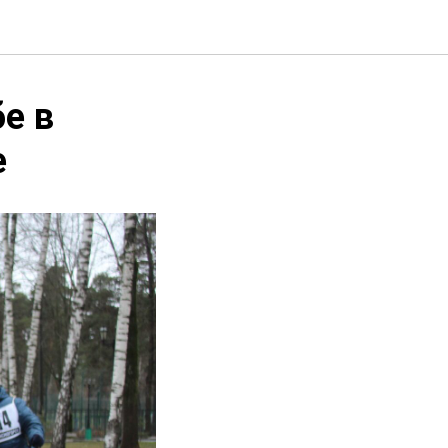
е в
е