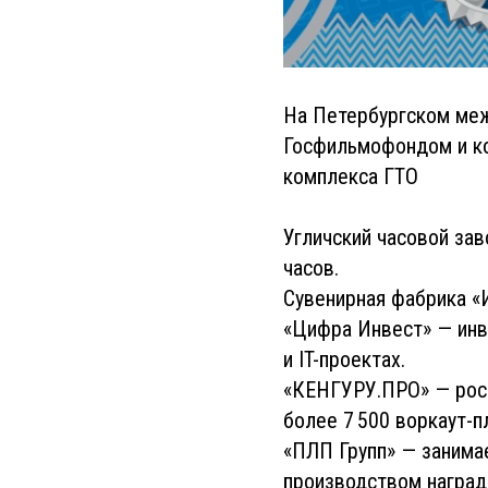
На Петербургском ме
Госфильмофондом и ко
комплекса ГТО
Угличский часовой за
часов.
Сувенирная фабрика «
«Цифра Инвест» — инв
и IT-проектах.
«КЕНГУРУ.ПРО» — росс
более 7 500 воркаут-п
«ПЛП Групп» — занима
производством наград