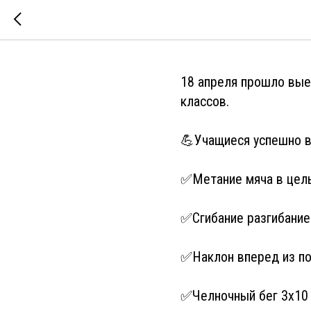
Выездное 
18 апреля прошло вые
классов.
💪Учащиеся успешно 
✅Метание мяча в цел
✅Сгибание разгибание 
✅Наклон вперед из по
✅Челночный бег 3х10