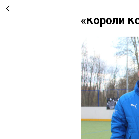
Первый ту
«Короли К