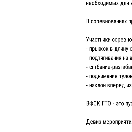
необходимых для 
В соревнованиях п
Участники соревн
- прыжок в длину с
- подтягивания на 
- сгтбание-разгиба
- поднимание туло
- наклон вперед и
ВФСК ГТО - это пу
Девиз мероприятия