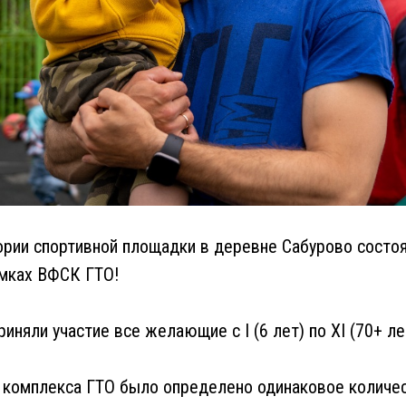
ории спортивной площадки в деревне Сабурово состо
амках ВФСК ГТО!
иняли участие все желающие с I (6 лет) по XI (70+ ле
 комплекса ГТО было определено одинаковое количес