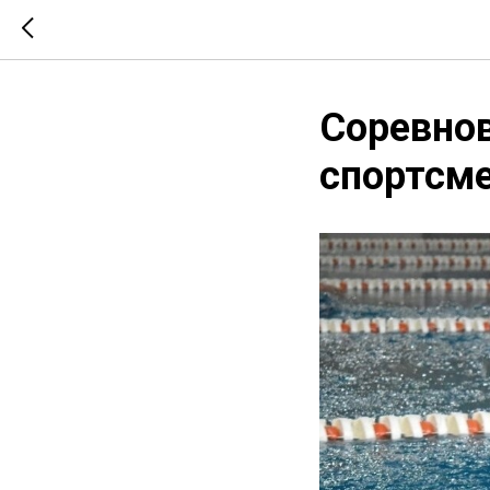
Соревно
спортсме