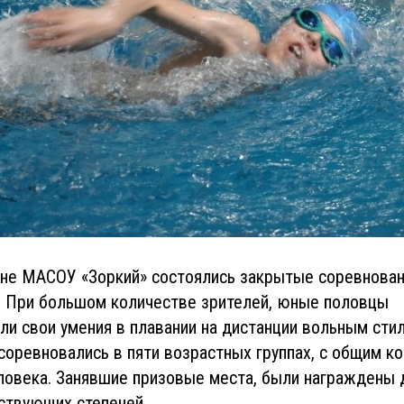
йне МАСОУ «Зоркий» состоялись закрытые соревнован
. При большом количестве зрителей, юные половцы
и свои умения в плавании на дистанции вольным стил
оревновались в пяти возрастных группах, с общим к
еловека. Занявшие призовые места, были награждены
ствующих степеней.