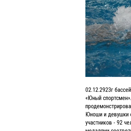
02.12.2923г бассе
«Юный спортсмен»
продемонстрировал
Юноши и девушки с
участников - 92 ч
медалями соответ