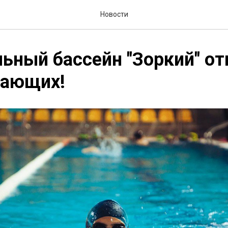
Новости
ьный бассейн "Зоркий" о
лающих!